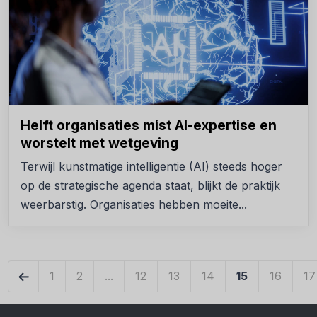
Helft organisaties mist AI-expertise en
worstelt met wetgeving
Terwijl kunstmatige intelligentie (AI) steeds hoger
op de strategische agenda staat, blijkt de praktijk
weerbarstig. Organisaties hebben moeite...
←
1
2
...
12
13
14
15
16
17