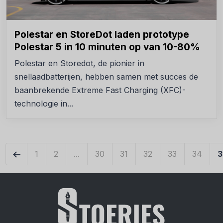
Polestar en StoreDot laden prototype
Polestar 5 in 10 minuten op van 10-80%
Polestar en Storedot, de pionier in
snellaadbatterijen, hebben samen met succes de
baanbrekende Extreme Fast Charging (XFC)-
technologie in...
←
1
2
...
30
31
32
33
34
3