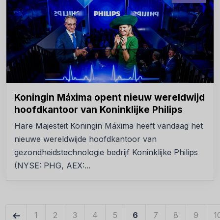
Koningin Máxima opent nieuw wereldwijd
hoofdkantoor van Koninklijke Philips
Hare Majesteit Koningin Máxima heeft vandaag het
nieuwe wereldwijde hoofdkantoor van
gezondheidstechnologie bedrijf Koninklijke Philips
(NYSE: PHG, AEX:...
←
1
2
3
4
5
6
7
8
9
1