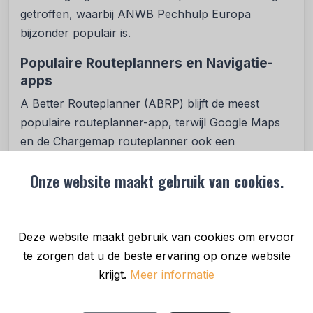
getroffen, waarbij ANWB Pechhulp Europa
bijzonder populair is.
Populaire Routeplanners en Navigatie-
apps
A Better Routeplanner (ABRP) blijft de meest
populaire routeplanner-app, terwijl Google Maps
en de Chargemap routeplanner ook een
prominente rol spelen in de routeplanning van EV-
Onze website maakt gebruik van cookies.
rijders.
Laadpalen bij Accommodaties
De aanwezigheid van laadpalen bij accommodaties
Deze website maakt gebruik van cookies om ervoor
is voor 95% van de EV-rijders belangrijk bij de
te zorgen dat u de beste ervaring op onze website
keuze van hun verblijf. Dit benadrukt het belang
krijgt.
Meer informatie
van laadinfrastructuur bij hotels, campings en
andere vakantieverblijven.