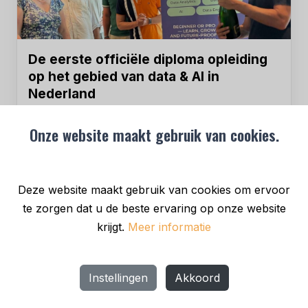
De eerste officiële diploma opleiding
op het gebied van data & AI in
Nederland
Amsterdam Data Academy heeft van het NCP
Onze website maakt gebruik van cookies.
NLQF, het officiële coördinatiepunt voor het
Nederlands Kwalificatieraamwerk, de inschaling
op...
Deze website maakt gebruik van cookies om ervoor
te zorgen dat u de beste ervaring op onze website
NIEUWS
krijgt.
Meer informatie
Instellingen
Akkoord