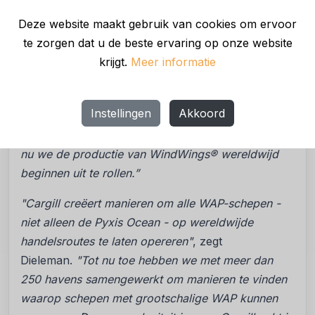
de Pyxis Ocean twee WindWings® heeft,
verwachten we dat de meerderheid van de
Deze website maakt gebruik van cookies om ervoor
Kamsarmax-schepen drie WindWings® zal hebben,
te zorgen dat u de beste ervaring op onze website
waardoor de brandstofbesparingen en
krijgt.
Meer informatie
emissiereducties met een factor 1,5 zullen
toenemen. Met Cargill zijn we nu in staat om onze
Instellingen
Akkoord
prestatievoorspellingen en modellering te valideren
in echte omstandigheden, het is een spannende tijd
nu we de productie van WindWings® wereldwijd
beginnen uit te rollen.”
"Cargill creëert manieren om alle WAP-schepen -
niet alleen de Pyxis Ocean - op wereldwijde
handelsroutes te laten opereren"
, zegt
Dieleman.
"Tot nu toe hebben we met meer dan
250 havens samengewerkt om manieren te vinden
waarop schepen met grootschalige WAP kunnen