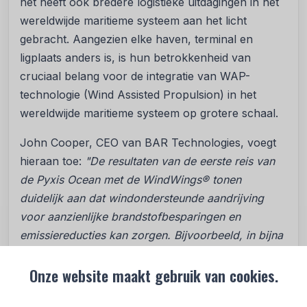
het heeft ook bredere logistieke uitdagingen in het
wereldwijde maritieme systeem aan het licht
gebracht. Aangezien elke haven, terminal en
ligplaats anders is, is hun betrokkenheid van
cruciaal belang voor de integratie van WAP-
technologie (Wind Assisted Propulsion) in het
wereldwijde maritieme systeem op grotere schaal.
John Cooper, CEO van BAR Technologies, voegt
hieraan toe:
"De resultaten van de eerste reis van
de Pyxis Ocean met de WindWings® tonen
duidelijk aan dat windondersteunde aandrijving
voor aanzienlijke brandstofbesparingen en
emissiereducties kan zorgen. Bijvoorbeeld, in bijna
optimale zeilomstandigheden, tijdens een reis op
Onze website maakt gebruik van cookies.
open zee, behaalde de Pyxis Ocean een
brandstofbesparing van 11 ton per dag. En terwijl