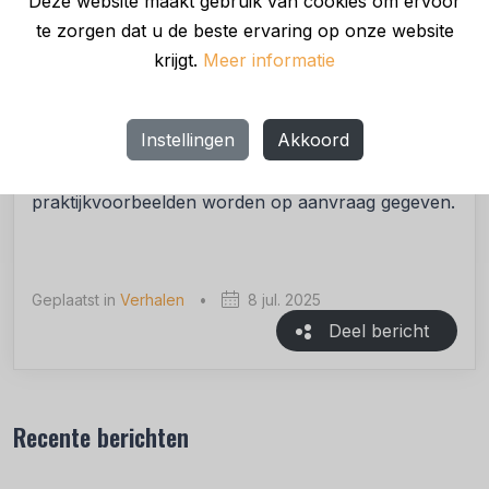
Deze website maakt gebruik van cookies om ervoor
taken en activiteiten. Verminder structurele
te zorgen dat u de beste ervaring op onze website
personeelskosten”.
krijgt.
Meer informatie
Samenwerkend Nederland biedt journalisten en
beleidsmakers graag een exclusieve inkijk in hoe
Instellingen
Akkoord
ondernemers en gemeenten momenteel zeer
verschillend over AI denken. Interviews met
praktijkvoorbeelden worden op aanvraag gegeven.
Geplaatst in
Verhalen
•
8 jul. 2025
Deel bericht
Recente berichten