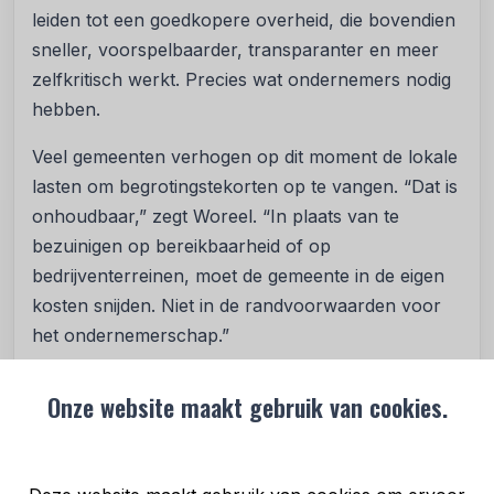
leiden tot een goedkopere overheid, die bovendien
sneller, voorspelbaarder, transparanter en meer
zelfkritisch werkt. Precies wat ondernemers nodig
hebben.
Veel gemeenten verhogen op dit moment de lokale
lasten om begrotingstekorten op te vangen. “Dat is
onhoudbaar,” zegt Woreel. “In plaats van te
bezuinigen op bereikbaarheid of op
bedrijventerreinen, moet de gemeente in de eigen
kosten snijden. Niet in de randvoorwaarden voor
het ondernemerschap.”
Samenwerkend Nederland roept gemeenten op tot
Onze website maakt gebruik van cookies.
het veel meer proefdraaien met en omarmen van
allerlei vormen van AI. “Investeer in digitale
infrastructuur. Zet AI in voor zo veel mogelijk