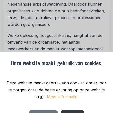
Nederlandse arbeidswetgeving. Daardoor kunnen
organisaties zich richten op hun bedrijfsactiviteiten,
terwijl de administratieve processen professioneel
worden georganiseerd.
Welke oplossing het geschiktst is, hangt af van de
omvang van de organisatie, het aantal
medewerkers en de manier waarop internationaal
wordt gewerkt.
Onze website maakt gebruik van cookies.
Denk verder dan alleen de werving
Succesvol internationaal ondernemen begint niet
bij het vinden van een geschikte kandidaat.
Deze website maakt gebruik van cookies om ervoor
Minstens zo belangrijk is wat er daarna gebeurt.
te zorgen dat u de beste ervaring op onze website
Een medewerker moet goed kunnen starten,
krijgt.
Meer informatie
weten waar hij of zij aan toe is en kunnen rekenen
op een correcte administratieve afhandeling.