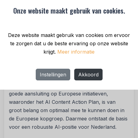
agrifood, veiligheid/defensie en klimaat, aangevuld
Onze website maakt gebruik van cookies.
met een groot bij- en omscholingsprogramma.
Een stevige ambitie en intensieve
samenwerking zijn essentieel
Deze website maakt gebruik van cookies om ervoor
te zorgen dat u de beste ervaring op onze website
Nederland beschikt over de kennis, bedrijven en
krijgt.
Meer informatie
talenten om een sterke AI-natie te zijn. Om dit
potentieel te benutten is intensieve samenwerking
nodig, ondersteund door duidelijke nationale regie
Instellingen
Akkoord
en een Nederlands AI Pact waarin alle partijen zich
committeren aan gezamenlijke doelen. Ook een
goede aansluiting op Europese initiatieven,
waaronder het AI Content Action Plan, is van
groot belang om optimaal mee te kunnen doen in
de Europese kopgroep. Daarmee ontstaat de basis
voor een robuuste AI-positie voor Nederland.