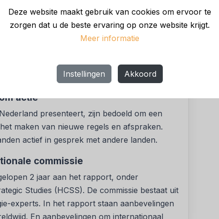
in, die met overweldigende steun werd
Deze website maakt gebruik van cookies om ervoor te
rder en volgt een nieuwe resolutie.
zorgen dat u de beste ervaring op onze website krijgt.
 “2 jaar geleden, tijdens de eerste REAIM-top in
Meer informatie
l Commission. Het eindrapport markeert een
e handvaten voor het operationaliseren van
Instellingen
Akkoord
e dialoog.”
 om actie
Nederland presenteert, zijn bedoeld om een
ij het maken van nieuwe regels en afspraken.
den actief in gesprek met andere landen.
ationale commissie
gelopen 2 jaar aan het rapport, onder
ategic Studies (HCSS). De commissie bestaat uit
ie-experts. In het rapport staan aanbevelingen
reldwijd. En aanbevelingen om internationaal