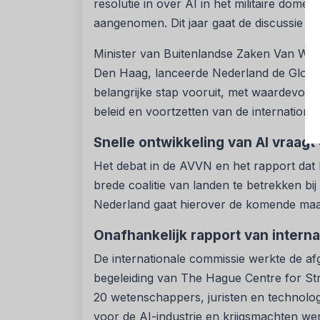
resolutie in over AI in het militaire dome
aangenomen. Dit jaar gaat de discussie ve
Minister van Buitenlandse Zaken Van Weel:
Den Haag, lanceerde Nederland de Globa
belangrijke stap vooruit, met waardevoll
beleid en voortzetten van de international
Snelle ontwikkeling van AI vraagt
Het debat in de AVVN en het rapport dat 
brede coalitie van landen te betrekken b
Nederland gaat hierover de komende maan
Onafhankelijk rapport van intern
De internationale commissie werkte de af
begeleiding van The Hague Centre for Str
20 wetenschappers, juristen en technolog
voor de AI-industrie en krijgsmachten we