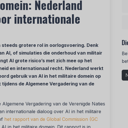
 domein: Nederland
or internationale
Di
n steeds grotere rol in oorlogsvoering. Denk
n AI, of simulaties die onderhoud van militair
Be
engt AI grote risico’s met zich mee op het
be
heid en internationaal recht. Nederland werkt
N
d gebruik van AI in het militaire domein op
k tijdens de Algemene Vergadering van de
de Algemene Vergadering van de Verenigde Naties
nternationale dialoog over AI in het militaire
of
het rapport van de
Global Commission
(GC
 in het militaire domein. Dit rapport is in