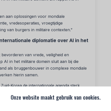
agen aan oplossingen voor mondiale
ntie, vredesoperaties, vroegtijdige
 van burgers in militaire contexten.”
nternationale diplomatie over AI in het
t bevorderen van vrede, veiligheid en
AI in het militaire domein sluit aan bij die
erland als bruggenbouwer in complexe mondiale
werken hierin samen.
Zuid-Korea de internationale agenda sterk
nd de eerste conferentie voor verantwoord
Onze website maakt gebruik van cookies.
REAIM) in Den Haag. Zuid-Korea was in 2024 het
enden beide landen in september 2024 een VN-