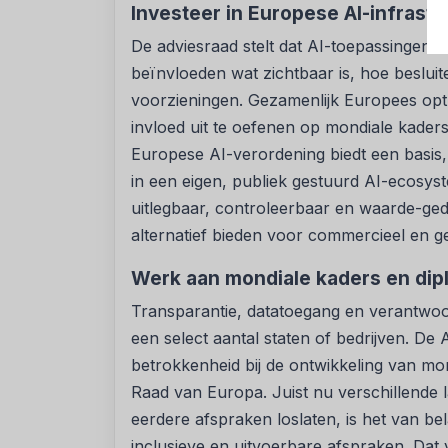
Investeer in Europese AI-infrastr
De adviesraad stelt dat AI-toepassingen d
beïnvloeden wat zichtbaar is, hoe beslui
voorzieningen. Gezamenlijk Europees opt
invloed uit te oefenen op mondiale kade
Europese AI-verordening biedt een basis
in een eigen, publiek gestuurd AI-ecosys
uitlegbaar, controleerbaar en waarde-ge
alternatief bieden voor commercieel en g
Werk aan mondiale kaders en dip
Transparantie, datatoegang en verantwoor
een select aantal staten of bedrijven. De
betrokkenheid bij de ontwikkeling van mo
Raad van Europa. Juist nu verschillende
eerdere afspraken loslaten, is het van be
inclusieve en uitvoerbare afspraken. Dat v