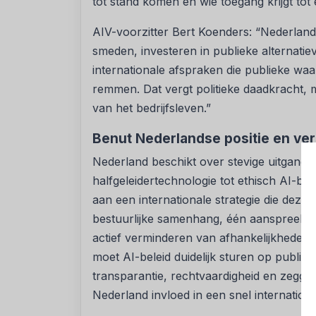
tot stand komen en wie toegang krijgt tot
AIV-voorzitter Bert Koenders: “Nederland
smeden, investeren in publieke alternatie
internationale afspraken die publieke wa
remmen. Dat vergt politieke daadkracht, 
van het bedrijfsleven.”
Benut Nederlandse positie en ver
Nederland beschikt over stevige uitgangsp
halfgeleidertechnologie tot ethisch AI-bel
aan een internationale strategie die deze 
bestuurlijke samenhang, één aanspreekpu
actief verminderen van afhankelijkheden,
moet AI-beleid duidelijk sturen op publie
transparantie, rechtvaardigheid en zegge
Nederland invloed in een snel internatio