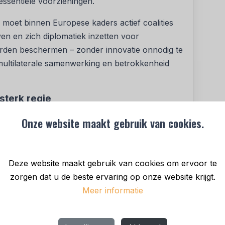
 essentiële voorzieningen.
 moet binnen Europese kaders actief coalities
ven en zich diplomatiek inzetten voor
arden beschermen – zonder innovatie onnodig te
multilaterale samenwerking en betrokkenheid
sterk regie
osities: van kennisinstellingen en
Onze website maakt gebruik van cookies.
eid en digitale infrastructuur. Toch ontbreekt het
kwaliteiten verbindt. De AIV pleit voor meer
nt voor internationale AI-samenwerking en het
Deze website maakt gebruik van cookies om ervoor te
 zoals van buitenlandse cloudproviders. Daarbij
zorgen dat u de beste ervaring op onze website krijgt.
ke belangen: innovatie moet bijdragen aan
Meer informatie
nschap. Alleen met koersvaste regie behoudt
naliserend AI-landschap.