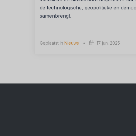
de technologische, geopolitieke en demo
samenbrengt.
Geplaatst in
Nieuws
•
17 jun. 2025