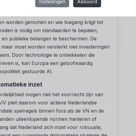
Instellingen
Akkoord
uctuur en toezicht
iep ingrijpen in publieke waarden: ze
ten worden genomen en wie toegang krijgt tot
reden is nodig om standaarden te bepalen,
rs en publieke belangen te beschermen. De
, maar moet worden versterkt met investeringen
teem. Door technologie te ontwikkelen die
dreven is, kan Europa een geloofwaardig
eopolitiek gestuurde AI.
lomatieke inzet
delijkheid mogen niet het voorrecht zijn van
 AIV pleit daarom voor actieve Nederlandse
ndiale spelregels binnen fora als de VN en de
 landen uiteenlopende normen hanteren of
lang dat Nederland zich inzet voor robuuste,
ergt een consistente diplomatieke strategie die