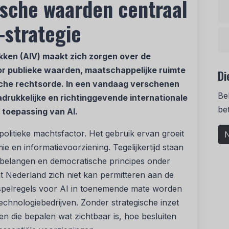
ische waarden centraal
I-strategie
kken (AIV) maakt zich zorgen over de
voor publieke waarden, maatschappelijke ruimte
Di
che rechtsorde. In een vandaag verschenen
Be
adrukkelijke en richtinggevende internationale
be
n toepassing van AI.
politieke machtsfactor. Het gebruik ervan groeit
N
ie en informatievoorziening. Tegelijkertijd staan
 belangen en democratische principes onder
Nederland zich niet kan permitteren aan de
en spelregels voor AI in toenemende mate worden
chnologiebedrijven. Zonder strategische inzet
en die bepalen wat zichtbaar is, hoe besluiten