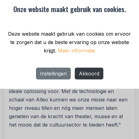
bereik van Alleo uitgebreid naar meer dan 200.000
Onze website maakt gebruik van cookies.
werknemers. Werkgevers en werknemers kunnen
gebruik maken van een compleet platform voor
arbeidsvoorwaarden. Daar wordt nu een breed
Deze website maakt gebruik van cookies om ervoor
scala aan culturele activiteiten aan toegevoegd,
te zorgen dat u de beste ervaring op onze website
van theater en concerten tot museumbezoeken.
krijgt.
Meer informatie
Michel Schreurs, directeur van CultuurWerkt!,
zegt: "Werkgevers zoeken steeds vaker een
Instellingen
Akkoord
totaalpakket dat met hun HR-software
geïntegreerd kan worden, en daar biedt Alleo een
ideale oplossing voor. Met de technologie en
schaal van Alleo kunnen we onze missie naar een
hoger niveau tillen en nóg meer mensen laten
genieten van de kracht van theater, musea en al
het moois dat de cultuursector te bieden heeft."