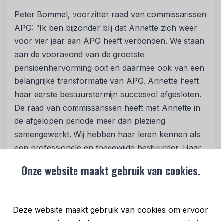
Peter Bommel, voorzitter raad van commissarissen
APG: “Ik ben bijzonder blij dat Annette zich weer
voor vier jaar aan APG heeft verbonden. We staan
aan de vooravond van de grootste
pensioenhervorming ooit en daarmee ook van een
belangrijke transformatie van APG. Annette heeft
haar eerste bestuurstermijn succesvol afgesloten.
De raad van commissarissen heeft met Annette in
de afgelopen periode meer dan plezierig
samengewerkt. Wij hebben haar leren kennen als
een professionele en toegewijde bestuurder. Haar
grote deskundigheid en ervaring op het gebied van
Onze website maakt gebruik van cookies.
financiën en strategie in combinatie met haar
inspirerende manier van leidinggeven zijn van grote
waarde voor APG. Voor de pensioensector breekt
Deze website maakt gebruik van cookies om ervoor
met het vernieuwde pensioenstelsel een