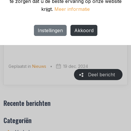
te zorgen dat u de beste ervaring op onze website
belangrijke en uitdagende periode aan. De raad van
krijgt.
Meer informatie
commissarissen is blij dat een ervaren en
verbindende kracht als Annette in deze periode
aan het roer staat.”
Instellingen
Akkoord
Geplaatst in
Nieuws
•
19 dec. 2024
Deel bericht
Recente berichten
Categoriën