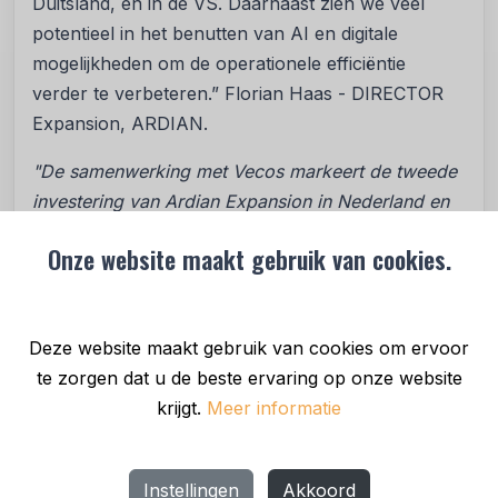
Duitsland, en in de VS. Daarnaast zien we veel
potentieel in het benutten van AI en digitale
mogelijkheden om de operationele efficiëntie
verder te verbeteren.” Florian Haas - DIRECTOR
Expansion, ARDIAN.
"De samenwerking met Vecos markeert de tweede
investering van Ardian Expansion in Nederland en
benadrukt onze sterke betrokkenheid bij de regio.
Onze website maakt gebruik van cookies.
We zijn verheugd dat we de kans hebben om het
managementteam van Vecos te ondersteunen in
hun volgende groeifase."
Dirk Wittneben -
Deze website maakt gebruik van cookies om ervoor
Managing DIRECTOR Expansion, ARDIAN.
te zorgen dat u de beste ervaring op onze website
“De keuze voor Ardian als onze partner was een
krijgt.
Meer informatie
strategische beslissing. We delen dezelfde
waarden en visie. Hun expertise in het opschalen
van bedrijven en toewijding aan duurzame groei
Instellingen
Akkoord