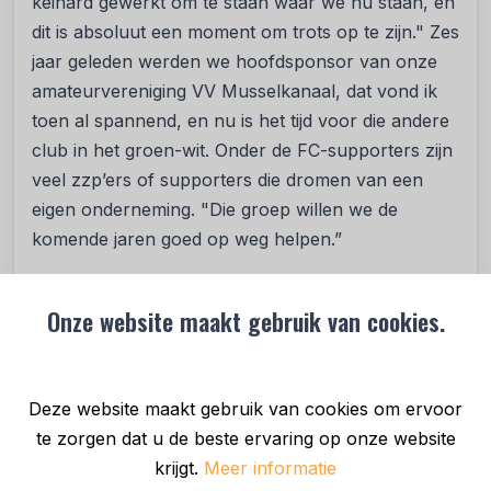
keihard gewerkt om te staan waar we nu staan, en
dit is absoluut een moment om trots op te zijn." Zes
jaar geleden werden we hoofdsponsor van onze
amateurvereniging VV Musselkanaal, dat vond ik
toen al spannend, en nu is het tijd voor die andere
club in het groen-wit. Onder de FC-supporters zijn
veel zzp’ers of supporters die dromen van een
eigen onderneming. "Die groep willen we de
komende jaren goed op weg helpen.”
“We vinden het fantastisch dat onze nieuwe
Onze website maakt gebruik van cookies.
hoofdsponsor Groningse roots heeft. Autokan is
een groeiende onderneming en sinds vorig jaar lid
van onze businessclub. Er ligt een duidelijke
parallel met onze eerste selectie, waarin ook veel
Deze website maakt gebruik van cookies om ervoor
Groningse jongens zitten die zijn doorgegroeid
te zorgen dat u de beste ervaring op onze website
vanuit onze opleiding naar het eerste elftal,” zegt
krijgt.
Meer informatie