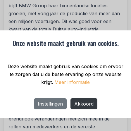
blijft BMW Group haar binnenlandse locaties
groeien, met vorig jaar de productie van meer dan
een miljoen voertuigen. Dit was goed voor een
kwart van de totale Duitse auto-industrie.
Onze website maakt gebruik van cookies.
Tegelijkertijd hangt de productie van het bedrijf ook
af van een evenwichtige wereldwijde verdeling van
waardecreatie. "De strategische en flexibele
structuur van ons productienetwerk versterkt
Deze website maakt gebruik van cookies om ervoor
onze veerkracht en maakt ons concurrerender,"
te zorgen dat u de beste ervaring op onze website
voegt Nedeljković toe.
krijgt.
Meer informatie
Focus op medewerkers: Vaardigheden
ontwikkelen voor e-mobiliteit
Instellingen
Akkoord
De verschuiving naar geëlektrificeerde voertuigen
brengt ook veranderingen met zich mee in de
rollen van medewerkers en de vereiste