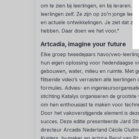
om te zien bij leerlingen, en bij leraren
leerlingen zelf. Ze zijn op zo’n jonge lee
en actuele ontwikkelingen. Je ziet dat ze
hebben. Daar doen we het voor.”
Artcadia, imagine your future
Elke groep tweedejaars havo/vwo-leerlin
hun eigen oplossing voor hedendaagse vra
gebouwen, water, milieu en ruimte. Met g
flitsende video’s verrasten alle leerling
formules. Advies- en ingenieursorganisat
stichting Katalys organiseren de grootste
om hen enthousiast te maken voor techn
Door het vakoverstijgende element is deze
succes. Deze editie presenteerde Jard St
directeur Arcadis Nederland Cécile Cluit
Kusters, tv-maker en actrice Beryl van 