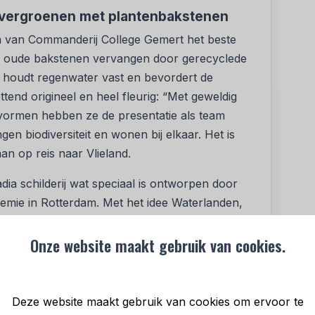
vergroenen met plantenbakstenen
en van Commanderij College Gemert het beste
en oude bakstenen vervangen door gerecyclede
t houdt regenwater vast en bevordert de
ttend origineel en heel fleurig: “Met geweldig
 vormen hebben ze de presentatie als team
en biodiversiteit en wonen bij elkaar. Het is
an op reis naar Vlieland.
ia schilderij wat speciaal is ontworpen door
emie in Rotterdam. Met het idee Waterlanden,
zen, parken, industrie en een winkelcentrum,
 een vlog workshop van Canon Nederland. De 3e
Onze website maakt gebruik van cookies.
r Johannes Fontanus College Barneveld met een
dat ook zelf zijn energie opwekt.
Deze website maakt gebruik van cookies om ervoor te
ousiasme en de energie die erin zit is geweldig