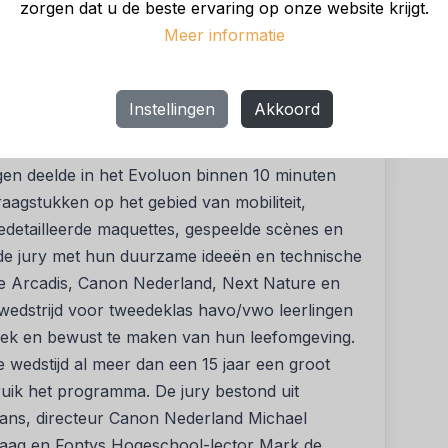
zorgen dat u de beste ervaring op onze website krijgt.
. De ideeën en uitwerkingen komen van de
Meer informatie
ftijd al bezig met maatschappelijke vraagstukken
 het hart en de hersenen op de goede plek
Instellingen
Akkoord
gen deelde in het Evoluon binnen 10 minuten
agstukken op het gebied van mobiliteit,
edetailleerde maquettes, gespeelde scènes en
en de jury met hun duurzame ideeën en technische
ie Arcadis, Canon Nederland, Next Nature en
 wedstrijd voor tweedeklas havo/vwo leerlingen
iek en bewust te maken van hun leefomgeving.
 wedstijd al meer dan een 15 jaar een groot
ruik het programma. De jury bestond uit
mans, directeur Canon Nederland Michael
Praag en Fontys Hogeschool-lector Mark de