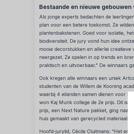
Bestaande en nieuwe gebouwen 
Als jonge experts bedachten de leerling
plan voor een betere toekomst. Ze wild
plantenbakstenen. Goed voor isolatie, he
biodiversiteit. De jury vond hun idee ontze
mooie decorstukken en allerlei creatieve
neergezet. Ze spelen in op trends en breng
praktisch en uitvoerbaar.” De winnaars ga
Ook kregen alle winnaars een uniek Artcad
studenten van de Willem de Kooning acad
waarbij 4 eilanden samen dienen voor hui
won Kaj Munk college de 2e prijs. Dit is
prijs, een Next Nature pakket, ging naa
huis gemaakt van gerecycled materiaal en 
Hoofd-jurylid, Cécile Cluitmans: “Het enth