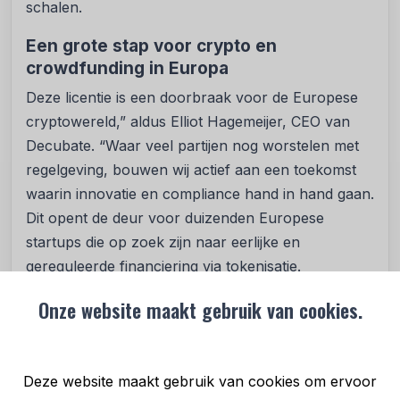
schalen.
Een grote stap voor crypto en
crowdfunding in Europa
Deze licentie is een doorbraak voor de Europese
cryptowereld,” aldus Elliot Hagemeijer, CEO van
Decubate. “Waar veel partijen nog worstelen met
regelgeving, bouwen wij actief aan een toekomst
waarin innovatie en compliance hand in hand gaan.
Dit opent de deur voor duizenden Europese
startups die op zoek zijn naar eerlijke en
gereguleerde financiering via tokenisatie.
Over Decubate
Onze website maakt gebruik van cookies.
Decubate is opgericht in Nederland en opereert al
meer dan vier jaar in de snelgroeiende web3-
Deze website maakt gebruik van cookies om ervoor
sector. Het platform fungeert als brug tussen