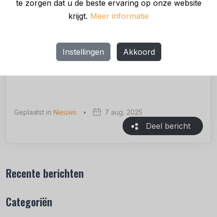
te zorgen dat u de beste ervaring op onze website
veelbelovende crypto-startups en een breed
krijgt.
Meer informatie
netwerk van vroege investeerders. Sinds de start
heeft Decubate tientallen projecten succesvol
geholpen met hun token-lancering en financiering.
Instellingen
Akkoord
Met de MICAR-licentie verstevigt Decubate zijn
positie als pionier in de gereguleerde cryptosector.
Geplaatst in
Nieuws
•
7 aug. 2025
Deel bericht
Recente berichten
Categoriën