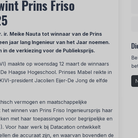
wint Prins Friso
25
. ir. Meike Nauta tot winnaar van de Prins
h een jaar lang Ingenieur van het Jaar noemen.
Di
n de verkiezing voor de Publieksprijs.
Be
(KIVI) maakte op woensdag 12 maart de winnaars
be
 De Haagse Hogeschool. Prinses Mabel reikte in
 KIVI-president Jacolien Eijer-De Jong de elfde
N
thisch vermogen en maatschappelijke
 het winnen van Prins Friso Ingenieursprijs haar
ken met haar toepassingen voor begrijpelijke en
I). Voor haar werk bij Datacation ontwikkelt
llen die accuraat zijn, en waarvan bovendien de