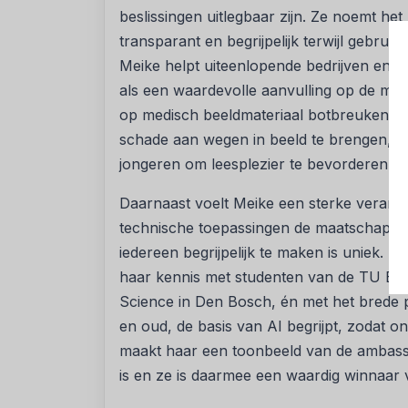
beslissingen uitlegbaar zijn. Ze noemt he
transparant en begrijpelijk terwijl gebru
Meike helpt uiteenlopende bedrijven en ma
als een waardevolle aanvulling op de men
op medisch beeldmateriaal botbreuken o
schade aan wegen in beeld te brengen, of
jongeren om leesplezier te bevorderen.
Daarnaast voelt Meike een sterke verantw
technische toepassingen de maatschappij 
iedereen begrijpelijk te maken is uniek. 
haar kennis met studenten van de TU E
Science in Den Bosch, én met het brede p
en oud, de basis van AI begrijpt, zodat ond
maakt haar een toonbeeld van de ambass
is en ze is daarmee een waardig winnaar v