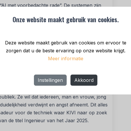
t “AI met voorbedachte rade”. De systemen zijn
ikers de controle behouden over de technologie.
Onze website maakt gebruik van cookies.
atschappelijke organisaties om AI in te zetten
selijke expertise. Denk bijvoorbeeld aan AI om
f tumoren te detecteren of om op dronebeelden
Deze website maakt gebruik van cookies om ervoor te
 een AI-assistent die boeken aanbeveelt aan
zorgen dat u de beste ervaring op onze website krijgt.
Meer informatie
oordelijkheid om ervoor te zorgen dat haar
bereiken. Haar intrinsieke motivatie om AI voor
Instellingen
Akkoord
Haar code is open-source beschikbaar en ze deelt
indhoven en de Jheronimus Academy of Data
ubliek. Ze wil dat iedereen, man en vrouw, jong
uidelijkheid verdwijnt en angst afneemt. Dit alles
adeur voor de techniek waar KIVI naar op zoek
an de titel Ingenieur van het Jaar 2025.