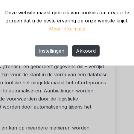
binatie met Freight Marketplace en Autonomous
Deze website maakt gebruik van cookies om ervoor te
kse offerteproces op te automatiseren,” aldus
zorgen dat u de beste ervaring op onze website krijgt.
Director – Delivering Transport Management
Meer informatie
e drie tools, Market Insights, Freight
e onderling geïntegreerd zijn. De
Instellingen
Akkoord
teunt de prijsstrategieën van vervoerders. Het
(trends), en genereert gegevens die - verrijkt
 zijn voor de klant in de vorm van een database.
tool die het mogelijk maakt het offerteproces
n te automatiseren. Aanbiedingen worden
de voorwaarden door de logistieke
d worden door automatisering tijdens het
ie en kan op meerdere manieren worden