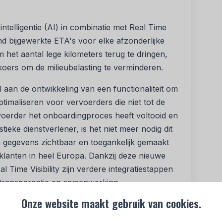
telligentie (AI) in combinatie met Real Time
end bijgewerkte ETA's voor elke afzonderlijke
m het aantal lege kilometers terug te dringen,
koers om de milieubelasting te verminderen.
an de ontwikkeling van een functionaliteit om
ptimaliseren voor vervoerders die niet tot de
erder het onboardingproces heeft voltooid en
tieke dienstverlener, is het niet meer nodig dit
gegevens zichtbaar en toegankelijk gemaakt
lanten in heel Europa. Dankzij deze nieuwe
 Time Visibility zijn verdere integratiestappen
 transparantie en samenwerking.
Onze website maakt gebruik van cookies.
n samenwerking, synergie en vertrouwen
ktintelligentie-oplossing Market Insights