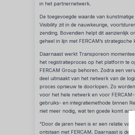
in het partnernetwerk.
De toegevoegde waarde van kunstmatige in
Visibility zit in de nauwkeurige, voortdur
zending. Bovendien helpt dit aanzienlijk o
geheel in lijn met FERCAM’s strategische 
Daarnaast werkt Transporeon momenteel a
het registratieproces op het platform te o
FERCAM Group behoren. Zodra een vervo
deel uitmaakt van het netwerk van de logis
proces opnieuw te doorlopen. Zo worden 
voor het hele netwerk en voor FERCAM-k
gebruiks- en integratiemethode binnen Real
niet meer nodig, wat ten goede komt aan
“Door de jaren heen is er een relatie va
ontstaan met FERCAM. Daarnaast is de mar