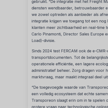
gebruikt. “De integratie met het Freight 
diensten wendbaarder, betrouwbaarder e
we zowel optreden als aanbieder als afnem
integratie krijgen we toegang tot een n
klanten meer zichtbaarheid en real-time t
Carlo Pinamonti, Director Sales Europe 
Load)-divisie.
Sinds 2024 test FERCAM ook de e-CMR-opl
transportdocumenten. Tot de belangrijkst
operationele efficiëntie, een lagere ecolo
administratief beheer. Zorg dragen voor h
marktvraag, maar maakt integraal deel uit
“De toegevoegde waarde van Transporeon 
een volledig ecosysteem dat echte samenw
Transporeon slaagt erin om in te spelen 
grotere vraag naar technologische oplos