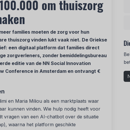
100.000 om thuiszorg
maken
 meer families moeten de zorg voor hun
are thuiszorg vinden lukt vaak niet. De Griekse
Di
f: een digitaal platform dat families direct
Be
ige zorgverleners, zonder bemiddelingsbureau
be
erde editie van de NN Social Innovation
row Conference in Amsterdam en ontvangt €
N
en
mi en Maria Miliou als een marktplaats waar
kaar kunnen vinden. Wie hulp nodig heeft voor
t vragen van een AI-chatbot over de situatie
hap), waarna het platform geschikte