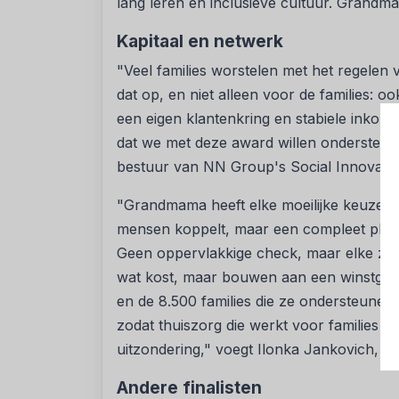
lang leren en inclusieve cultuur. Grand
Kapitaal en netwerk
"Veel families worstelen met het regele
dat op, en niet alleen voor de families: 
een eigen klantenkring en stabiele inkoms
dat we met deze award willen ondersteune
bestuur van NN Group's Social Innovati
"Grandmama heeft elke moeilijke keuze ge
mensen koppelt, maar een compleet platfo
Geen oppervlakkige check, maar elke zor
wat kost, maar bouwen aan een winstgeven
en de 8.500 families die ze ondersteunen 
zodat thuiszorg die werkt voor families é
uitzondering," voegt Ilonka Jankovich, Ve
Andere finalisten