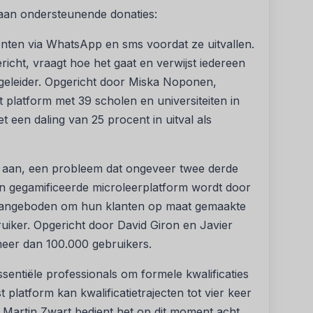
0 aan ondersteunende donaties:
enten via WhatsApp en sms voordat ze uitvallen.
icht, vraagt hoe het gaat en verwijst iedereen
egeleider. Opgericht door Miska Noponen,
 platform met 39 scholen en universiteiten in
t een daling van 25 procent in uitval als
id aan, een probleem dat ongeveer twee derde
un gegamificeerde microleerplatform wordt door
k aangeboden om hun klanten op maat gemaakte
ruiker. Opgericht door David Giron en Javier
 meer dan 100.000 gebruikers.
sentiële professionals om formele kwalificaties
 platform kan kwalificatietrajecten tot vier keer
 Martin Zwart bedient het op dit moment acht