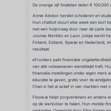
De overige vijf finalisten delen € 100.00
Annie Advisor bereikt scholieren en stud
Hun chatbot stuurt elke week een kort ber
met een hulpvraag door naar de juiste b
Joonas Merikko en Lauri Jokipii werkt het
Finland, Estland, Spanje en Nederland, me
resultaat.
eFrontiers pakt financiële ongeletterdhe
van alle volwassenen wereldwijd treft. H
financiële instellingen onder eigen mer
educatie te geven, gratis voor de eindgeb
Chan is het al actief in vier markten met
Floow.ai helpt zorgverleners en andere es
op de werkvloer te halen. Hun mobile-first
verkorten. Opgericht door Elise Spaan en