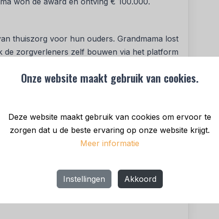
mama won de award en ontving € 100.000.
n van thuiszorg voor hun ouders. Grandmama lost
ook de zorgverleners zelf bouwen via het platform
tenbron op. Dit is precies het soort oplossing
Onze website maakt gebruik van cookies.
n," zegt Fleur Hudig, voorzitter van het
on Fund.
maakt die er was. Geen marktplaats die alleen
Deze website maakt gebruik van cookies om ervoor te
rm dat ook screent, betaalt en coördineert.
zorgen dat u de beste ervaring op onze website krijgt.
gverlener zelf controleren. Geen groei koste
Meer informatie
d bedrijf. Vicky en Maria deden het allemaal,
bewijzen dat het werkt. We blijven hen steunen,
n zorgverleners de norm wordt, niet de
Instellingen
Akkoord
nture Partner bij Rubio Impact Ventures, toe.