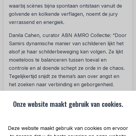
waarbij scènes bijna spontaan ontstaan vanuit de
golvende en kolkende verflagen, noemt de jury
verrassend en energiek.
Danila Cahen, curator ABN AMRO Collectie: “
Door
Samirs dynamische manier van schilderen lijkt het
alsof je haar schilderbeweging kan volgen. Ze lijkt
moeiteloos te balanceren tussen toeval en
controle en al doende schept ze orde in de chaos.
Tegelijkertijd snijdt ze thema’s aan over angst en
het zoeken naar verbinding en geborgenheid.
Onderwerpen die uiterst relevant zijn in onze tijd.
”
Onze website maakt gebruik van cookies.
Rein Wolfs, directeur Stedelijk Museum
Amsterdam: “
Het werk van Hend Samir laat zien
hoe schilderkunst kan bewegen tussen intimiteit en
Deze website maakt gebruik van cookies om ervoor
monumentaliteit, tussen herkenning en