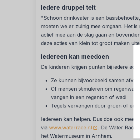
Iedere druppel telt
"Schoon drinkwater is een basisbehoefte
moeten we er zuinig mee omgaan. Het is m
actief mee aan de slag gaan en bovendien 
deze acties van klein tot groot maken uit
Iedereen kan meedoen
De kinderen krijgen punten bij iedere acti
Ze kunnen bijvoorbeeld samen afval o
Of mensen stimuleren om regenwater 
vangen in een regenton of wadi
Tegels vervangen door groen of een
Iedereen kan helpen. Dus doe ook mee aa
via
www.waterrace.nl
. De Water Race h
het Watermuseum in Arnhem.