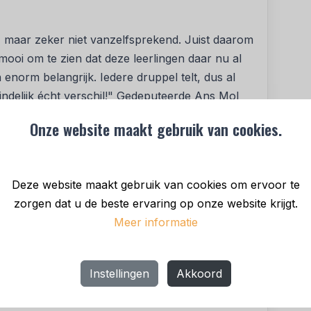
, maar zeker niet vanzelfsprekend. Juist daarom
ooi om te zien dat deze leerlingen daar nu al
enorm belangrijk. Iedere druppel telt, dus al
eindelijk écht verschil!" Gedeputeerde Ans Mol
Onze website maakt gebruik van cookies.
e die ze doen in hun buurt.
pruimen bij een rivier of sloot.
Deze website maakt gebruik van cookies om ervoor te
af te koppelen van de riolering en op te
zorgen dat u de beste ervaring op onze website krijgt.
Meer informatie
 groen dak aanleggen.
n de Water Race en meld uw acties online aan
Instellingen
Akkoord
eeft 2 winnaars, zij gaan op schoolreisje naar