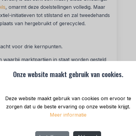
ils
, omarmt deze doelstellingen volledig. Maar
xtiel-initiatieven tot stilstand en zal tweedehands
plaats van hergebruikt of gerecycled.
dacht voor drie kernpunten.
 waarbij marktpartijen in staat worden gesteld
 gestelde doelstellingen.
Onze website maakt gebruik van cookies.
marktpartijen invloed kunnen uitoefenen op de
Deze website maakt gebruik van cookies om ervoor te
ng van het BTW-tarief van 21% naar 0% voor
zorgen dat u de beste ervaring op onze website krijgt.
 te stimuleren.
Meer informatie
tijen momenteel in gesprek zijn over een