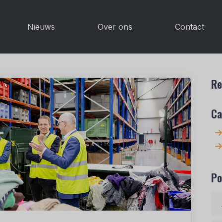
Nieuws
Over ons
Contact
Re
Ca
Po