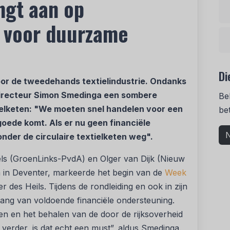
ngt aan op
e voor duurzame
Di
voor de tweedehands textielindustrie. Ondanks
directeur Simon Smedinga een sombere
Be
ielketen: "We moeten snel handelen voor een
be
goede komt. Als er nu geen financiële
N
nder de circulaire textielketen weg".
ls (GroenLinks-PvdA) en Olger van Dijk (Nieuw
m in Deventer, markeerde het begin van de
Week
 des Heils. Tijdens de rondleiding en ook in zijn
ang van voldoende financiële ondersteuning.
ten en het behalen van de door de rijksoverheid
 verder, is dat echt een must”, aldus Smedinga.