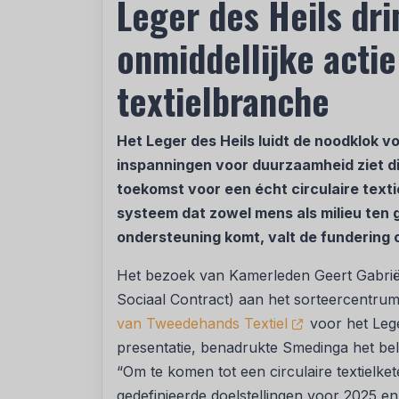
Leger des Heils dri
onmiddellijke acti
textielbranche
Het Leger des Heils luidt de noodklok 
inspanningen voor duurzaamheid ziet 
toekomst voor een écht circulaire text
systeem dat zowel mens als milieu ten 
ondersteuning komt, valt de fundering o
Het bezoek van Kamerleden Geert Gabrië
Sociaal Contract) aan het sorteercentru
van Tweedehands Textiel
voor het Leger
presentatie, benadrukte Smedinga het bel
“Om te komen tot een circulaire textielke
gedefinieerde doelstellingen voor 2025 en