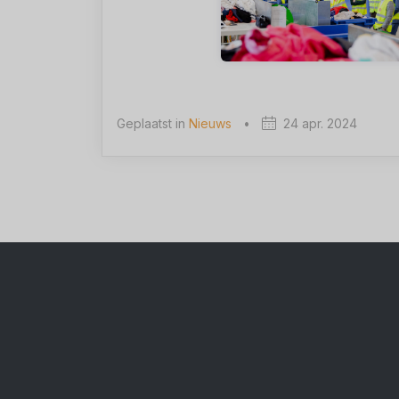
Geplaatst in
Nieuws
•
24 apr. 2024