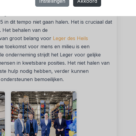
Instellingen
Akkoord
jkheid (UPV) om afspraken te maken. "Maar
og wel even voordat er een akkoord is. Dit
 in dit tempo niet gaan halen. Het is cruciaal dat
a. Het behalen van de
 van groot belang voor
Leger des Heils
ame toekomst voor mens en milieu is een
iale onderneming strijdt het Leger voor gelijke
ensen in kwetsbare posities. Het niet halen van
este hulp nodig hebben, verder kunnen
ondersteunen bemoeilijken.