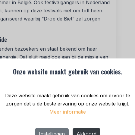
er in België. Ook festivalgangers in Nederland
, kunnen op deze festivals niet om Lidl heen.
rganiseerd waarbij “Drop de Biet” zal zorgen
ide
zenden bezoekers en staat bekend om haar
energie. Dat sluit naadloos aan bij de missie van
rmarktketen zien dat een gezonde leefstijl voor
Onze website maakt gebruik van cookies.
 je nu je dagelijkse boodschappen doet, of uit je
t een ongekende passie en positieve energie.
Deze website maakt gebruik van cookies om ervoor te
," zegt Robin Ruschke, Head of Marketing bij
zorgen dat u de beste ervaring op onze website krijgt.
partner willen we actieve herinneringen creëren
Meer informatie
 het festivalterrein, maar ook thuis via de Lidl
Instellingen
Akkoord