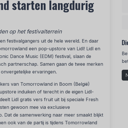
nd starten langdurig
n op het festivalterrein
Di
en festivalgangers uit de hele wereld. En daar
morrowland een pop-upstore van Lidl! Lidl en
Be
onic Dance Music (EDM) festival, slaan de
be
gisch partnerschap. Samen gaan de twee merken
onvergetelijke ervaringen.
N
oekers van Tomorrowland in Boom (België)
upstore induiken of terecht in de eigen Lidl-
elt Lidl gratis vers fruit uit bij speciale Fresh
eesten gewoon mee via exclusieve
p. Dat de samenwerking naar meer smaakt blijkt
oenen ook van de partij is tijdens Tomorrowland