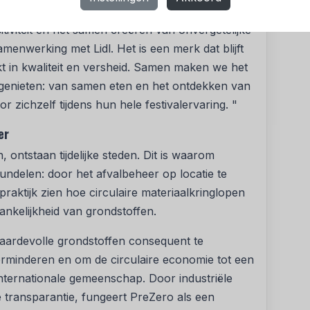
tnerships bij Tomorrowland, vult aan:
iviteit en het samen creëren van onvergetelijke
enwerking met Lidl. Het is een merk dat blijft
kt in kwaliteit en versheid. Samen maken we het
 genieten: van samen eten en het ontdekken van
 zichzelf tijdens hun hele festivalervaring. "
er
ntstaan tijdelijke steden. Dit is waarom
delen: door het afvalbeheer op locatie te
praktijk zien hoe circulaire materiaalkringlopen
nkelijkheid van grondstoffen.
aardevolle grondstoffen consequent te
rminderen en om de circulaire economie tot een
internationale gemeenschap. Door industriële
e transparantie, fungeert PreZero als een