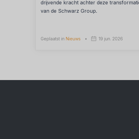
drijvende kracht achter deze transformat
van de Schwarz Group.
Geplaatst in
Nieuws
•
19 jun. 2026