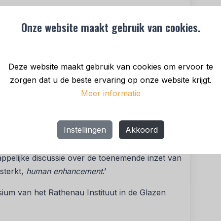
Onze website maakt gebruik van cookies.
 het object een stem die reflecteert op de
sten zijn geschreven vanuit verschillende
essimisme en het posthumanisme, waarin mens
Deze website maakt gebruik van cookies om ervoor te
aangaan met elkaar.
zorgen dat u de beste ervaring op onze website krijgt.
atieve, interdisciplinaire en creatieve karakter
Meer informatie
Daan Roovers. ‘De interactieve voorwerpen rekken
ker kennismaken met een nieuwe technologie via
Instellingen
Akkoord
ionele band tussen mens en technologie is
e een implantaat krijgen. Daarnaast kan het
ppelijke discussie over de toenemende inzet van
sterkt,
human enhancement
.’
sium van het Rathenau Instituut in de Glazen