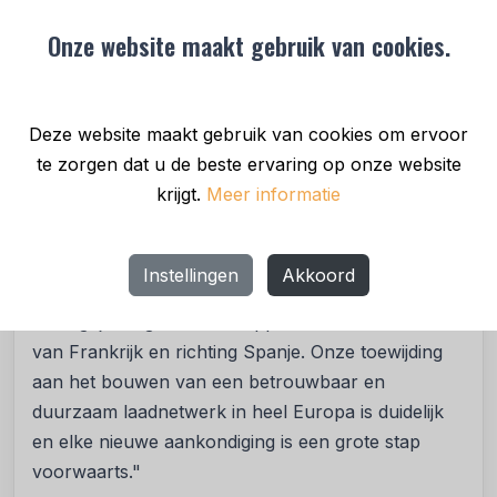
de chauffeurs. De Milence laadhubs zijn
toegankelijk voor alle vrachtwagens, ongeacht het
Onze website maakt gebruik van cookies.
merk. Via de Milence app kunnen chauffeurs de
hubs eenvouding vinden en betalen.
Deze website maakt gebruik van cookies om ervoor
Anja van Niersen, CEO van Milence, zegt:
"We
te zorgen dat u de beste ervaring op onze website
zijn erg blij om ons netwerk uit te breiden en de
krijgt.
Meer informatie
ontwikkeling van onze tweede laadhub in Frankrijk
aan te kondigen. De nieuwe locatie in Perpignan
versterkt onze aanwezigheid langs cruciale routes
Instellingen
Akkoord
en ondersteunt elektrisch wegtransport tussen
belangrijke logistieke knooppunten in het zuiden
van Frankrijk en richting Spanje. Onze toewijding
aan het bouwen van een betrouwbaar en
duurzaam laadnetwerk in heel Europa is duidelijk
en elke nieuwe aankondiging is een grote stap
voorwaarts."