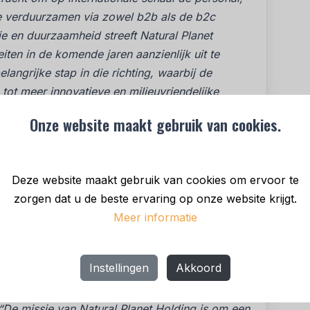
te verduurzamen via zowel b2b als de b2c
e en duurzaamheid streeft Natural Planet
ten in de komende jaren aanzienlijk uit te
angrijke stap in die richting, waarbij de
 tot meer innovatieve en milieuvriendelijke
consumenten.”
Onze website maakt gebruik van cookies.
De eigenaren van Girasol Natural Products
Deze website maakt gebruik van cookies om ervoor te
sche partner om continuïteit en ambitie te
zorgen dat u de beste ervaring op onze website krijgt.
 Marlies van Lohuizen, een sterke partij
Meer informatie
elen aan over te dragen. We hebben er alle
belangen van klanten en medewerkers optimaal
Instellingen
Akkoord
“De missie van Natural Planet Holding is om een