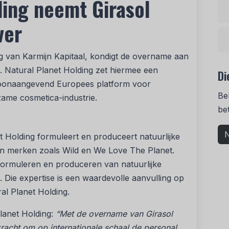
ding neemt Girasol
ver
ng van Karmijn Kapitaal, kondigt de overname aan
. Natural Planet Holding zet hiermee een
Di
n toonaangevend Europees platform voor
Be
zame cosmetica-industrie.
be
N
t Holding formuleert en produceert natuurlijke
 en merken zoals Wild en We Love The Planet.
 formuleren en produceren van natuurlijke
 Die expertise is een waardevolle aanvulling op
ral Planet Holding.
lanet Holding:
“Met de overname van Girasol
racht om op internationale schaal de personal,