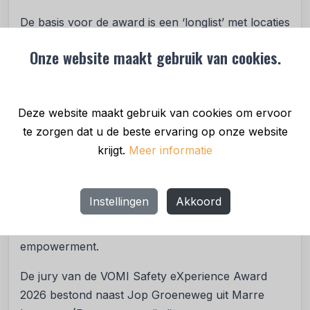
De basis voor de award is een ‘longlist’ met locaties
die door VOMI-leden werden beoordeeld. Op basis
Onze website maakt gebruik van cookies.
van die beoordeling is een shortlist van bedrijven
samengesteld. Voor deze bedrijven zijn door
operationele teams bij VOMI-bedrijven
Deze website maakt gebruik van cookies om ervoor
wetenschappelijk gevalideerde vragenlijsten
te zorgen dat u de beste ervaring op onze website
ingevuld. Hierbij wordt gebruik gemaakt van een
krijgt.
Meer informatie
vragenlijst waarmee de site-locaties worden
beoordeeld op de aandachtsgebieden
communicatie vanuit management, onderlinge
Instellingen
Akkoord
communicatie, de prioritering van veiligheid,
veiligheidscultuur, veiligheidsweerbaarheid en
empowerment.
De jury van de VOMI Safety eXperience Award
2026 bestond naast Jop Groeneweg uit Marre