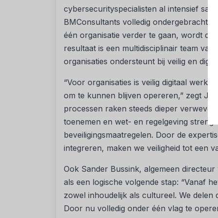
cybersecurityspecialisten al intensief sa
BMConsultants volledig ondergebracht in
één organisatie verder te gaan, wordt de
resultaat is een multidisciplinair team va
organisaties ondersteunt bij veilig en digit
“Voor organisaties is veilig digitaal we
om te kunnen blijven opereren,” zegt Jo 
processen raken steeds dieper verweven m
toenemen en wet- en regelgeving strenge
beveiligingsmaatregelen. Door de experti
integreren, maken we veiligheid tot een va
Ook Sander Bussink, algemeen directeur v
als een logische volgende stap: “Vanaf he
zowel inhoudelijk als cultureel. We delen
Door nu volledig onder één vlag te opere