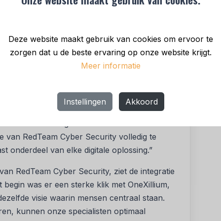
men met OneXillium. Eerder dit jaar werd ook
 het OneXillium-merk. Met de keuze om nu als
ze samenwerking definitief geconsolideerd. Het
Deze website maakt gebruik van cookies om ervoor te
n ruim 100 specialisten dat meer dan 3.500
zorgen dat u de beste ervaring op onze website krijgt.
aal werken.
Meer informatie
rken geen keuze meer, maar een randvoorwaarde
Van Onsem, CEO van OneXillium. “Digitale
Instellingen
Akkoord
et de kern van organisaties, terwijl dreigingen
r wordt. Dat vraagt om meer dan losse
se van RedTeam Cyber Security volledig te
st onderdeel van elke digitale oplossing.”
an RedTeam Cyber Security, ziet de integratie
t begin was er een sterke klik met OneXillium,
 dezelfde visie waarin mensen centraal staan.
ren, kunnen onze specialisten optimaal