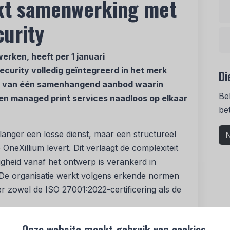
rkt samenwerking met
urity
werken, heeft per 1 januari
rity volledig geïntegreerd in het merk
Di
ee van één samenhangend aanbod waarin
Be
n managed print services naadloos op elkaar
be
 langer een losse dienst, maar een structureel
N
 OneXillium levert. Dit verlaagt de complexiteit
ligheid vanaf het ontwerp is verankerd in
 De organisatie werkt volgens erkende normen
er zowel de ISO 27001:2022-certificering als de
ecurity in maart 2024 werken de
Onze website maakt gebruik van cookies.