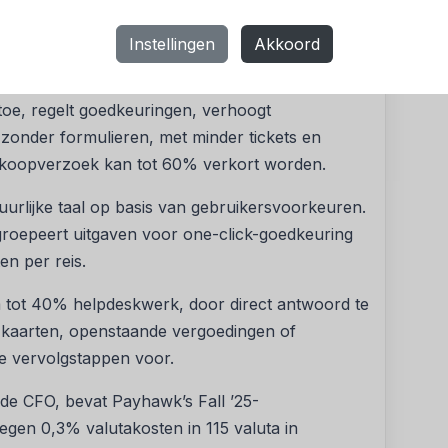
maand door te zetten. Declaraties worden twee
Instellingen
Akkoord
mpelweg aan wat zij nodig hebben; de agent
 toe, regelt goedkeuringen, verhoogt
 zonder formulieren, met minder tickets en
inkoopverzoek kan tot 60% verkort worden.
tuurlijke taal op basis van gebruikersvoorkeuren.
groepeert uitgaven voor one-click-goedkeuring
en per reis.
m tot 40% helpdeskwerk, door direct antwoord te
 kaarten, openstaande vergoedingen of
e vervolgstappen voor.
 de CFO, bevat Payhawk’s Fall ’25-
tegen 0,3% valutakosten in 115 valuta in