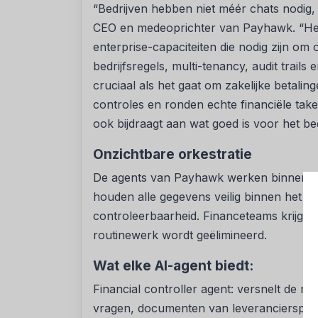
“Bedrijven hebben niet méér chats nodig, 
CEO en medeoprichter van Payhawk. “Het
enterprise-capaciteiten die nodig zijn om
bedrijfsregels, multi-tenancy, audit trails
cruciaal als het gaat om zakelijke betal
controles en ronden echte financiële tak
ook bijdraagt aan wat goed is voor het bedr
Onzichtbare orkestratie
De agents van Payhawk werken binnen bes
houden alle gegevens veilig binnen het pl
controleerbaarheid. Financeteams krijgen z
routinewerk wordt geëlimineerd.
Wat elke AI-agent biedt:
Financial controller agent: versnelt de m
vragen, documenten van leveranciersporta