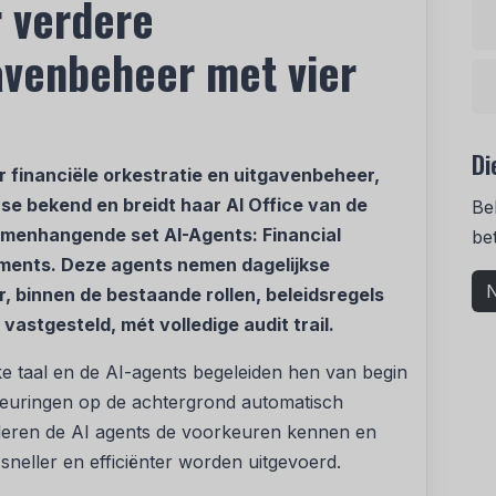
 verdere
avenbeheer met vier
Di
 financiële orkestratie en uitgavenbeheer,
e bekend en breidt haar AI Office van de
Be
amenhangende set AI-Agents: Financial
be
yments. Deze agents nemen dagelijkse
N
, binnen de bestaande rollen, beleidsregels
vastgesteld, mét volledige audit trail.
e taal en de AI-agents begeleiden hen van begin
edkeuringen op de achtergrond automatisch
 leren de AI agents de voorkeuren kennen en
sneller en efficiënter worden uitgevoerd.