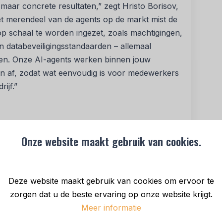
maar concrete resultaten,” zegt Hristo Borisov,
 merendeel van de agents op de markt mist de
 op schaal te worden ingezet, zoals machtigingen,
 en databeveiligingsstandaarden – allemaal
ingen. Onze AI-agents werken binnen jouw
en af, zodat wat eenvoudig is voor medewerkers
ijf.”
taande rollen, machtigingen en beleidsregels,
atform en registreren elke actie voor
Onze website maakt gebruik van cookies.
o meer grip en inzicht, terwijl tijdrovend
Deze website maakt gebruik van cookies om ervoor te
zorgen dat u de beste ervaring op onze website krijgt.
aandafsluiting door automatisch bonnetjes op te
Meer informatie
len te uploaden, afwijkingen te signaleren en