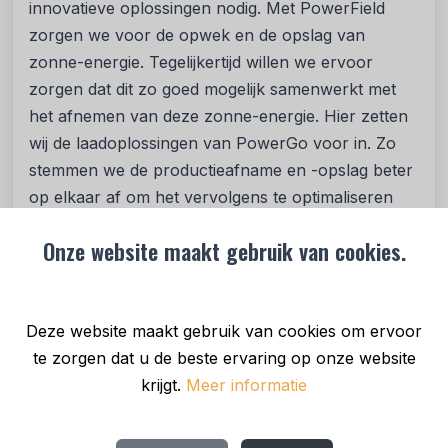
innovatieve oplossingen nodig. Met PowerField
zorgen we voor de opwek en de opslag van
zonne-energie. Tegelijkertijd willen we ervoor
zorgen dat dit zo goed mogelijk samenwerkt met
het afnemen van deze zonne-energie. Hier zetten
wij de laadoplossingen van PowerGo voor in. Zo
stemmen we de productieafname en -opslag beter
op elkaar af om het vervolgens te optimaliseren
voor het net’’, vertelt Ivo van Dam, Chief
Onze website maakt gebruik van cookies.
Technology Officer van PowerField en PowerGo.
‘’De realisatie van dit project was zeer complex. We
zijn dan ook extra trots dat we ondanks de
Deze website maakt gebruik van cookies om ervoor
uitdagingen en de netcongestie in Noord-Holland
te zorgen dat u de beste ervaring op onze website
een unieke snellaadoplossing hebben kunnen
krijgt.
Meer informatie
realiseren.’’
Duurzaam snelladen met korting