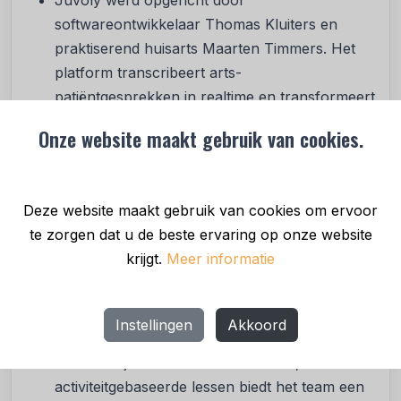
Juvoly werd opgericht door
softwareontwikkelaar Thomas Kluiters en
praktiserend huisarts Maarten Timmers. Het
platform transcribeert arts-
patiëntgesprekken in realtime en transformeert
deze in gestructureerde samenvattingen voor
Onze website maakt gebruik van cookies.
elektronische patiëntendossiers. Omdat
administratieve lasten bijdragen aan de
werkdruk van zorgverleners, bewijst het
Deze website maakt gebruik van cookies om ervoor
bedrijf dat hun oplossing een echt probleem
te zorgen dat u de beste ervaring op onze website
aanpakt in de Nederlandse zorgverlening.
krijgt.
Meer informatie
Morphoses Skills is een innovatief EdTech-
platform gewijd aan het ontwikkelen van
Instellingen
Akkoord
sociale vaardigheden bij kinderen van zes tot
zeventien jaar. Door middel van live,
activiteitgebaseerde lessen biedt het team een