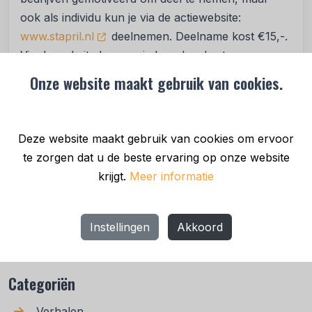
ook als individu kun je via de actiewebsite:
www.stapril.nl
deelnemen. Deelname kost €15,-.
Via de website kunnen iedere dag de stappen
ingevoerd worden en kun je bepaalde activiteiten
Onze website maakt gebruik van cookies.
omrekenen naar stappen met de omrekentool.
Deze website maakt gebruik van cookies om ervoor
Geplaatst in
Nieuws
•
1 apr. 2025
te zorgen dat u de beste ervaring op onze website
Deel bericht
krijgt.
Meer informatie
Instellingen
Akkoord
Recente berichten
Categoriën
Verhalen