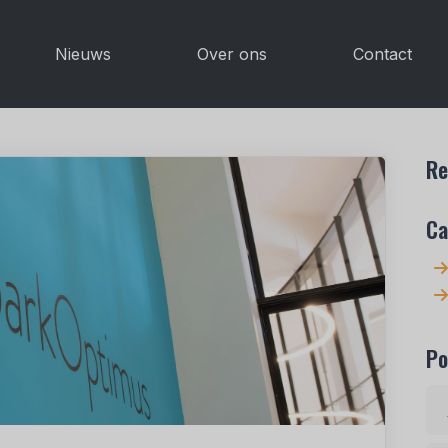
Nieuws
Over ons
Contact
Re
Ca
Po