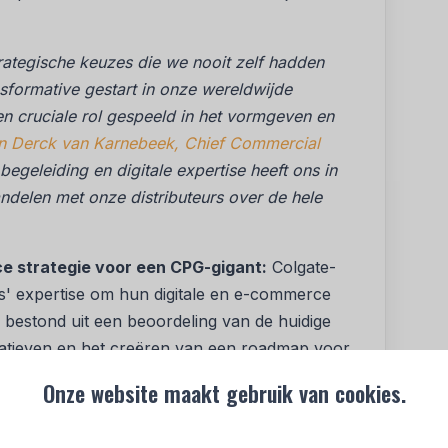
ategische keuzes die we nooit zelf hadden
formative gestart in onze wereldwijde
n cruciale rol gespeeld in het vormgeven en
n Derck van Karnebeek, Chief Commercial
begeleiding en digitale expertise heeft ons in
delen met onze distributeurs over de hele
ce strategie voor een CPG-gigant:
Colgate-
' expertise om hun digitale en e-commerce
 bestond uit een beoordeling van de huidige
nitiatieven en het creëren van een roadmap voor
de oprichting van een
‘Online Acceleration
Onze website maakt gebruik van cookies.
nsformatie, lokale teams in verschillende landen
 retailers te testen.