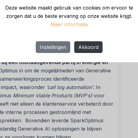
en integraal onderdeel van onze digitale
Deze website maakt gebruik van cookies om ervoor te
trategie tot het daadwerkelijk uitvoeren ervan, zij
zorgen dat u de beste ervaring op onze website krijgt.
 teams,"
legt Prabha Parameswaran, Group
Meer informatie
e-Palmolive uit
. "SparkOptimus hielp ons onze
 nemen en samen zetten we het juiste team op om
Instellingen
Akkoord
 bij een toonaangevende partij in energie en
ptimus in om de mogelijkheden van Generative
samenwerkingsproces identificeerde
l impact, waaronder
‘call log automation’
. In
ptimus
Minimum Viable Products (MVP's)
voor
eeft niet alleen de klantenservice verbeterd door
de interne processen gestroomlijnd met
esprekken. Bovendien leverde SparkOptimus
andig Generative AI oplossingen te blijven
 ze voorloper kunnen blijven.