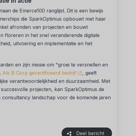
tie in actie
naan de Emerce100 ranglijst. Dit is een bewijs
nerships die SparkOptimus opbouwt met haar
 enkel afronden van projecten en bouwt
loreren in het snel veranderende digitale
heid, uitvoering en implementatie en het
arden en zijn missie om "groei te versnellen en
".
Als B Corp gecertificeerd bedrijf
, geeft
ijke verantwoordelijkheid en duurzaamheid. Met
e succesvolle projecten, kan SparkOptimus de
tale consultancy landschap voor de komende jaren
Deel bericht