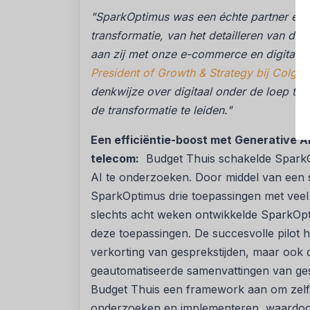
"SparkOptimus was een échte partner en e
transformatie, van het detailleren van de s
aan zij met onze e-commerce en digitale
President of Growth & Strategy bij Colgat
denkwijze over digitaal onder de loep te
de transformatie te leiden."
Een efficiëntie-boost met Generative AI
telecom:
Budget Thuis schakelde SparkO
AI te onderzoeken. Door middel van een 
SparkOptimus drie toepassingen met vee
slechts acht weken ontwikkelde SparkO
deze toepassingen. De succesvolle pilot h
verkorting van gesprekstijden, maar ook 
geautomatiseerde samenvattingen van g
Budget Thuis een framework aan om zelfst
onderzoeken en implementeren, waardoor