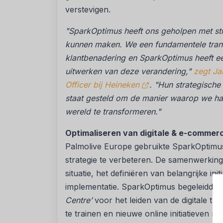
verstevigen.
"SparkOptimus heeft ons geholpen met str
kunnen maken. We een fundamentele trans
klantbenadering en SparkOptimus heeft ee
uitwerken van deze verandering,"
zegt Ja
Officer bij Heineken
. "Hun strategische 
staat gesteld om de manier waarop we han
wereld te transformeren."
Optimaliseren van digitale & e-commer
Palmolive Europe gebruikte SparkOptimus
strategie te verbeteren. De samenwerking
situatie, het definiëren van belangrijke i
implementatie. SparkOptimus begeleidde 
Centre’
voor het leiden van de digitale tra
te trainen en nieuwe online initiatieven met