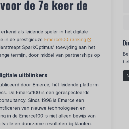
voor de 7e keer de
rkend als leidende speler in het digitale
e in de prestigieuze
Emerce100 ranking
Di
erstreept SparkOptimus' toewijding aan het
Be
nge termijn, door middel van partnerships op
be
gitale uitblinkers
N
ubliceerd door Emerce, hét leidende platform
ness. De Emerce100 is een gerespecteerde
e consultancy. Sinds 1998 is Emerce een
entificeren van nieuwe technologieën en
ng in de Emerce100 is niet alleen bewijs van
tvolle en duurzame resultaten bij klanten.