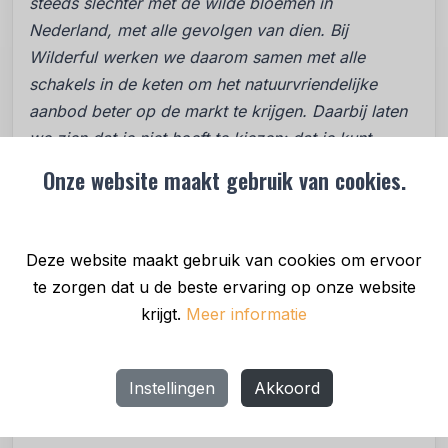
steeds slechter met de wilde bloemen in
Nederland, met alle gevolgen van dien. Bij
Wilderful werken we daarom samen met alle
schakels in de keten om het natuurvriendelijke
aanbod beter op de markt te krijgen. Daarbij laten
we zien dat je niet hoeft te kiezen; dat je kunt
blijven genieten van bloemen én bij kunt dragen
Onze website maakt gebruik van cookies.
aan de natuur. Het is geweldig dat zoveel mensen
en partijen onze gezamenlijke missie in deze eerste
fase al ondersteunen. Verandering kunnen we
Deze website maakt gebruik van cookies om ervoor
alleen samen realiseren
."
te zorgen dat u de beste ervaring op onze website
krijgt.
Meer informatie
Bewustwording over de herkomst van
bloemen
Naast besteldienst fungeert Wilderful ook als
Instellingen
Akkoord
netwerkorganisatie die de bewustwording over
natuurvriendelijke bloemen vergroot. Zo biedt