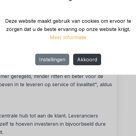
ste leverancier
tie
es
Deze website maakt gebruik van cookies om ervoor te
zorgen dat u de beste ervaring op onze website krijgt.
Meer informatie
fte aan efficiënte en duurzame stadslogistiek.
 aantal ritten in binnensteden verminderd, wat
Instellingen
Akkoord
rbeterde leefbaarheid. De inzet van elektrische
r milieu. "We bouwen samen aan een nieuwe
mmer geregeld, minder ritten en beter voor de
even in te leveren op service of kwaliteit", aldus
centrale hub tot aan de klant. Leveranciers
elf te hoeven investeren in bijvoorbeeld dure
it.