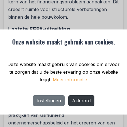
kern van het financieringsprobleem aanpakken. Dit
creëert ruimte voor structurele verbeteringen
binnen de hele bouwkolom.
Laatste EEPA-uitreiking
Met de Europese Awards voor
Onze website maakt gebruik van cookies.
Ondernemerschapsbevordering erkent de
Europese Commissie sinds 2006 innovatie en
beloont de meest succesvolle initiatieven van
Deze website maakt gebruik van cookies om ervoor
openbare instanties en publiek-private
te zorgen dat u de beste ervaring op onze website
samenwerkingsverbanden. Zij ondersteunen
krijgt.
Meer informatie
ondernemers bijvoorbeeld bij het ontwikkelen van
ondernemende vaardigheden of met het sociaal,
duurzaam en internationaal ondernemen. De EEPA
Instellingen
Akkoord
vestigt de aandacht op voorbeelden en goede
praktijken van uitmuntend
ondernemerschapsbeleid en het creëren van een