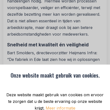
handelingen nodig. Hiermee worden processen
voorspelbaarder, veiliger en efficiënter, terwijl met
dezelfde bezetting meer kan worden gerealiseerd.
Dat is niet alleen essentieel in tijden van
arbeidskrapte, maar draagt ook bij aan betere
arbeidsomstandigheden voor medewerkers.
Snelheid met kwaliteit én veiligheid
Bart Smolders, directievoorzitter Heijmans Infra:
“De fabriek in Ede laat zien hoe wij in oplossingen
denken. Door prefab bouw, standaardisatie en
digitale sturing combineren we snelheid met
Onze website maakt gebruik van cookies.
kwaliteit én veiligheid. Deze samenwerking met
TenneT laat zien dat het echt samen sneller kan.”
Deze website maakt gebruik van cookies om ervoor
Wat is een hoogspanningsschakelveld?
te zorgen dat u de beste ervaring op onze website
Een hoogspanningsschakelveld vormt een
krijgt.
Meer informatie