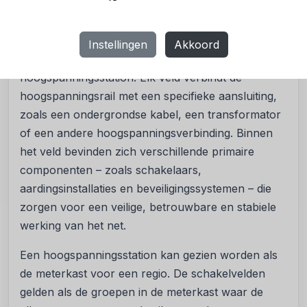
essentieel onderdeel van een
hoogspanningsstation. Hier wordt elektriciteit
geschakeld, beveiligd en verdeeld over
Instellingen
Akkoord
verschillende aansluitingen in het
hoogspanningsstation. Elk veld verbindt de
hoogspanningsrail met een specifieke aansluiting,
zoals een ondergrondse kabel, een transformator
of een andere hoogspanningsverbinding. Binnen
het veld bevinden zich verschillende primaire
componenten – zoals schakelaars,
aardingsinstallaties en beveiligingssystemen – die
zorgen voor een veilige, betrouwbare en stabiele
werking van het net.
Een hoogspanningsstation kan gezien worden als
de meterkast voor een regio. De schakelvelden
gelden als de groepen in de meterkast waar de