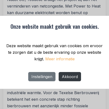
verminderen van netcongestie. Met Power to Heat
kan duurzame elektriciteit worden benut op
momenten van overvloed en worden omgezet in
Onze website maakt gebruik van cookies.
warmte voor later gebruik.
“De industrie verbruikt drie keer zoveel warmte als
elektriciteit,” aldus Henk Arntz, oprichter en
Deze website maakt gebruik van cookies om ervoor
directeur van Suncom Energy. “Warmte is de stille
te zorgen dat u de beste ervaring op onze website
motor van onze economie. Door warmte en
krijgt.
Meer informatie
elektriciteit slim te verbinden, ontstaat flexibiliteit én
versnellen we de energietransitie.”
Instellingen
Akkoord
Voor Suncom Energy is het project op Texel
opnieuw een praktijkvoorbeeld van duurzame
industriële warmte. Voor de Texelse Bierbrouwerij
betekent het een concrete stap richting
bierbrouwen met aanzienlijk minder fossiele