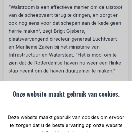
“Walstroom is een effectieve manier om de uitstoot
van de scheepvaart terug te dringen, en zorgt er
ook nog eens voor dat schepen aan de kade geen
herrie maken”, zegt Brigit Gijsbers,
plaatsvervangend directeur-generaal Luchtvaart
en Maritieme Zaken bij het ministerie van
Infrastructuur en Waterstaat. “Het is mooi om te
zien dat de Rotterdamse haven nu weer een flinke
stap neemt om de haven duurzamer te maken.”
APMT MVII is nu al een CO2-emissievrije terminal,
met gebouwen en terreinen die energiezuinig en
Onze website maakt gebruik van cookies.
milieuvriendelijk zijn. Het gros van de gebruikte
apparatuur, waaronder de volledig elektrische Lift
Automated Guided Vehicles (L-AGV’s), draagt bij
Deze website maakt gebruik van cookies om ervoor
aan dit duurzame karakter. Deze voertuigen, die
te zorgen dat u de beste ervaring op onze website
containers vervoeren, rijden op groene stroom