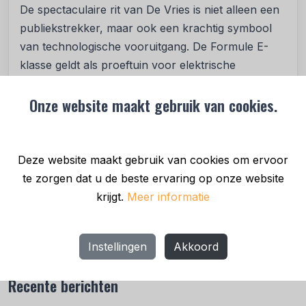
De spectaculaire rit van De Vries is niet alleen een
publiekstrekker, maar ook een krachtig symbool
van technologische vooruitgang. De Formule E-
klasse geldt als proeftuin voor elektrische
innovaties, die later hun weg vinden naar de
Onze website maakt gebruik van cookies.
bredere energiesector, mobiliteit en industrie.
Arnhem laat hiermee zien hoe sport, techniek en
maatschappelijke transitie samenkomen.
Deze website maakt gebruik van cookies om ervoor
te zorgen dat u de beste ervaring op onze website
krijgt.
Meer informatie
Geplaatst in
Nieuws
•
15 mei 2025
Deel bericht
Instellingen
Akkoord
Recente berichten