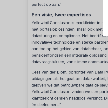
perfect op aan.”
Eén visie, twee expertises
Yellowtail Conclusion is marktleider in de
met portaaloplossingen, maar ook met to
datasturing en compliance. Het bedrijf s
innovatieve technologie en sterke partner
aan toe op het gebied van databeheer, o
pensioenfondsen een integrale oplossing v
datavraagstukken, van slimme communicat
Cees van der Blom, oprichter van DataTr
uitdagingen als het gaat om datakwaliteit,
geloven we dat betrouwbare data dé sleut
Yellowtail Conclusion vinden we een part
klantgericht denken naadloos verbindt. D
én deelnemers.”