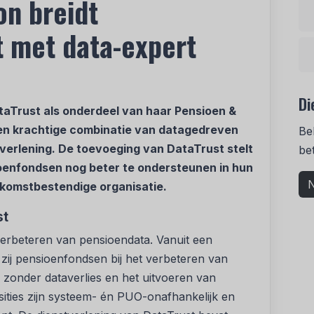
on breidt
 met data-expert
Di
aTrust als onderdeel van haar Pensioen &
n krachtige combinatie van datagedreven
Be
tverlening. De toevoeging van DataTrust stelt
be
ioenfondsen nog beter te ondersteunen in hun
N
ekomstbestendige organisatie.
st
 verbeteren van pensioendata. Vanuit een
zij pensioenfondsen bij het verbeteren van
es zonder dataverlies en het uitvoeren van
ities zijn systeem- én PUO-onafhankelijk en