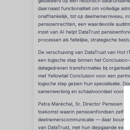
gebaseerd op een historisch datafundame
daarnaast functionaliteit om volledige ad
onafhankelijk, tot op deelnemerniveau, i
pensioenrechten, een waardevolle auditm
inzet van AI helpt DataTrust pensioenfon
processen als feitelijke, strategische bestu
De verschuiving van DataTrust van Hot IT
een logische stap binnen het Conclusion
datagedreven transformaties bij organisat
met Yellowtail Conclusion voor een partne
logische stap gezien hun specialisatie. D
samenwerking en schaalvoordeel voor de
Petra Maréchal, Sr. Director Pensioen & 
toekomst waarin pensioenfondsen zelf aan
deelnemerscommunicatie — daar bouwen w
van DataTrust, met hun diepgaande experti