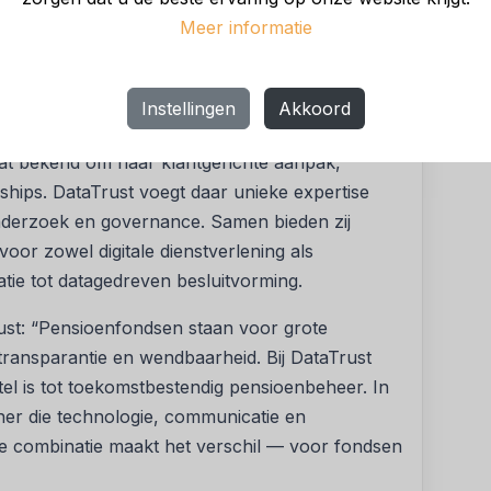
Meer informatie
 digitalisering van de pensioensector, onder meer
Instellingen
Akkoord
oling voor keuzebegeleiding, communicatie,
taat bekend om haar klantgerichte aanpak,
ships. DataTrust voegt daar unieke expertise
nderzoek en governance. Samen bieden zij
oor zowel digitale dienstverlening als
ie tot datagedreven besluitvorming.
ust: “Pensioenfondsen staan voor grote
 transparantie en wendbaarheid. Bij DataTrust
el is tot toekomstbestendig pensioenbeheer. In
ner die technologie, communicatie en
ie combinatie maakt het verschil — voor fondsen