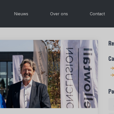
Nieuws
Over ons
Contact
Re
Ca
Po