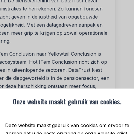
nt. De dienstverlening van DataTrust bevat
ministraties te herrekenen. Zo kunnen fondsen
nzicht geven in de juistheid van opgebouwde
ogelijkheid. Met een datagedreven aanpak en
dsen meer grip te krijgen op zowel operationele
ring.
em Conclusion naar Yellowtail Conclusion is
-ecosysteem. Hot ITem Conclusion richt zich op
ies in uiteenlopende sectoren. DataTrust kiest
r die diepgeworteld is in de pensioensector, een
oor deze herschikking ontstaan meer focus,
 pensioenmarkt.
Onze website maakt gebruik van cookies.
Vermogen bij Yellowtail Conclusion: “Een
 het stuur zitten van hun data en
e bij Yellowtail Conclusion aan. De toevoeging
Deze website maakt gebruik van cookies om ervoor te
se in datakwaliteit en governance, sluit daar
zorgen dat u de beste ervaring op onze website krijgt.