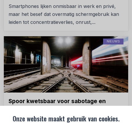
Smartphones lijken onmisbaar in werk en privé,
maar het besef dat overmatig schermgebruik kan
leiden tot concentratieverlies, onrust,...
NIEUWS
Spoor kwetsbaar voor sabotage en
cyberaanvallen
Onze website maakt gebruik van cookies.
Ons spoor is kwetsbaar en kan het groeiende
militaire transport niet aan zonder grote impact op