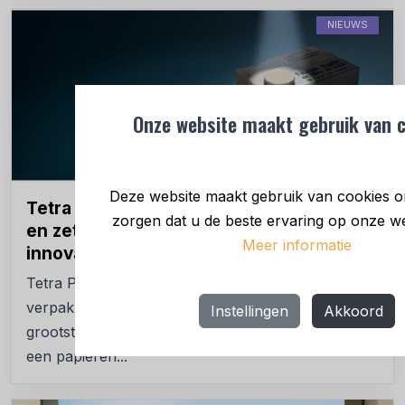
NIEUWS
Onze website maakt gebruik van c
Deze website maakt gebruik van cookies o
Tetra Pak lanceert nieuwe papieren dop
zorgen dat u de beste ervaring op onze web
en zet de toon voor toekomstige
Meer informatie
innovatie
Tetra Pak wereldleider in voedselverwerking en
verpakkingen, start samen met Aneto, Spanje’s
Instellingen
Akkoord
grootste bouillonproducent, een pilootproject om
een papieren...