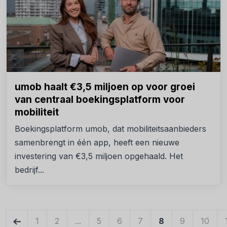
umob haalt €3,5 miljoen op voor groei
van centraal boekingsplatform voor
mobiliteit
Boekingsplatform umob, dat mobiliteitsaanbieders
samenbrengt in één app, heeft een nieuwe
investering van €3,5 miljoen opgehaald. Het
bedrijf...
←
1
2
...
5
6
7
8
9
10